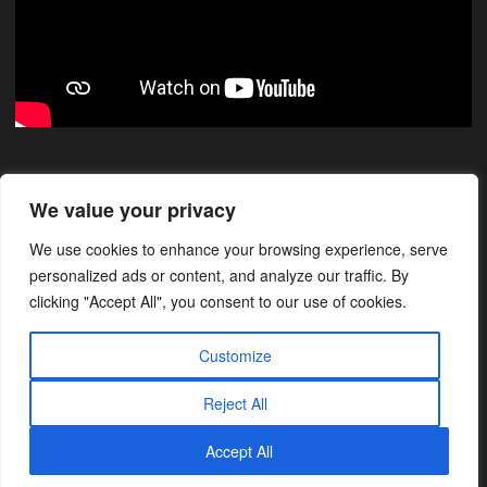
Xarxes Socials
We value your privacy
We use cookies to enhance your browsing experience, serve
Instagram
Facebook
LinkedIn
personalized ads or content, and analyze our traffic. By
clicking "Accept All", you consent to our use of cookies.
Customize
Avís legal
-
Condicions generals
-
Política de cookies
-
Política de
Reject All
privacitat
Accept All