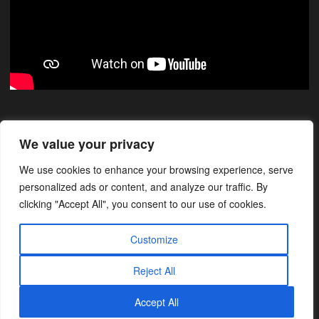
Xarxes Socials
We value your privacy
We use cookies to enhance your browsing experience, serve
Instagram
Facebook
LinkedIn
personalized ads or content, and analyze our traffic. By
clicking "Accept All", you consent to our use of cookies.
Customize
Avís legal
-
Condicions generals
-
Política de cookies
-
Política de
Reject All
privacitat
Accept All