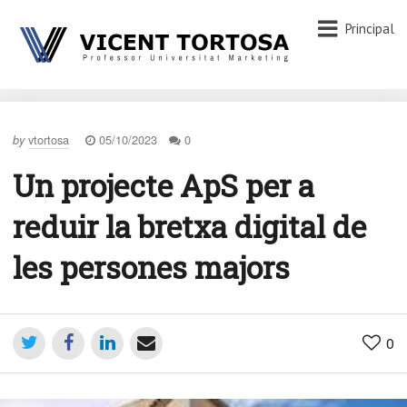
Principal
vtortosa
05/10/2023
0
by
Un projecte ApS per a
reduir la bretxa digital de
les persones majors
0